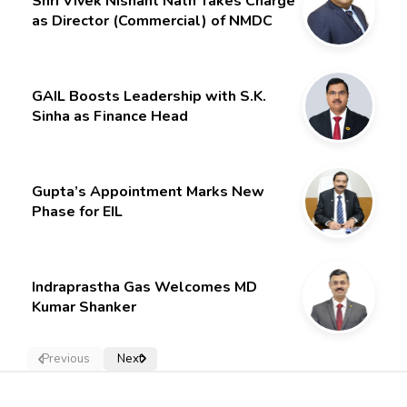
Shri Vivek Nishant Nath Takes Charge
as Director (Commercial) of NMDC
Limited – Poised for a New Chapter
GAIL Boosts Leadership with S.K.
Sinha as Finance Head
Gupta’s Appointment Marks New
Phase for EIL
Indraprastha Gas Welcomes MD
Kumar Shanker
Previous
Next