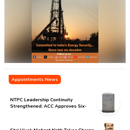
Appointments News
NTPC Leadership Continuity
Strengthened: ACC Approves Six-
Month Extension for CMD Shri
Gurdeep Singh