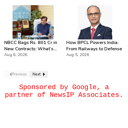
NBCC Bags Rs. 801 Cr in
How BPCL Powers India:
New Contracts: What’s
From Railways to Defense
Next?
Aug 6, 2026
Aug 5, 2026
Previous
Next
Sponsored by Google, a
partner of NewsIP Associates.