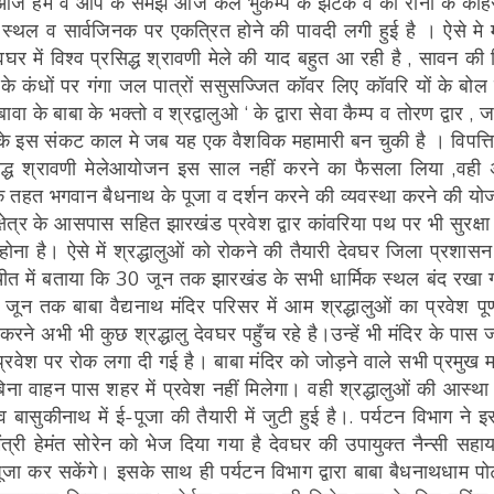
परिणाम आज हम व आप के समझ आज कल भुकम्प के झटके व को रोना के कोह
्थल व सार्वजिनक पर एकत्रित होने की पावदी लगी हुई है । ऐसे मे म
र में विश्व प्रसिद्ध श्रावणी मेले की याद बहुत आ रही है , सावन की 
 के कंधों पर गंगा जल पात्रों ससुसज्जित कॉवर लिए कॉवरि यों के बोल
के बाबा के भक्तो व श्रद्वालुओ ‘ के द्वारा सेवा कैम्प व तोरण द्वार , 
के इस संकट काल मे जब यह एक वैशविक महामारी बन चुकी है । विपत्ति
िद्ध श्रावणी मेलेआयोजन इस साल नहीं करने का फैसला लिया ,वही
 के तहत भगवान बैधनाथ के पूजा व दर्शन करने की व्यवस्था करने की यो
षेत्र के आसपास सहित झारखंड प्रवेश द्वार कांवरिया पथ पर भी सुरक्षा
ना है। ऐसे में श्रद्धालुओं को रोकने की तैयारी देवघर जिला प्रशासन
चीत में बताया कि 30 जून तक झारखंड के सभी धार्मिक स्थल बंद रखा 
जून तक बाबा वैद्यनाथ मंदिर परिसर में आम श्रद्धालुओं का प्रवेश पूर्
रने अभी भी कुछ श्रद्धालु देवघर पहुँच रहे है।उन्हें भी मंदिर के पास ज
 प्रवेश पर रोक लगा दी गई है। बाबा मंदिर को जोड़ने वाले सभी प्रमुख मार
बिना वाहन पास शहर में प्रवेश नहीं मिलेगा। वही श्रद्धालुओं की आस्था
बासुकीनाथ में ई-पूजा की तैयारी में जुटी हुई है।. पर्यटन विभाग ने इ
ंत्री हेमंत सोरेन को भेज दिया गया है देवघर की उपायुक्त नैन्सी सहाय
पूजा कर सकेंगे। इसके साथ ही पर्यटन विभाग द्वारा बाबा बैधनाथधाम पोर