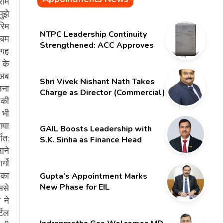
राम
ुझे
रिम
NTPC Leadership Continuity
 बम
Strengthened: ACC Approves
जगह
Six-Month Extension for CMD
 के
Shri Gurdeep Singh
 अब
Shri Vivek Nishant Nath Takes
जना
Charge as Director (Commercial)
 की
of NMDC Limited – Poised for a
 भी
New Chapter
गया
GAIL Boosts Leadership with
णत:
S.K. Sinha as Finance Head
ाने
्गो
 का
Gupta’s Appointment Marks
New Phase for EIL
ससे
 ने
्टल