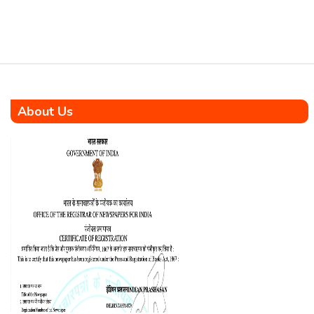
KaramYogi who rose from
humble […]
About Us