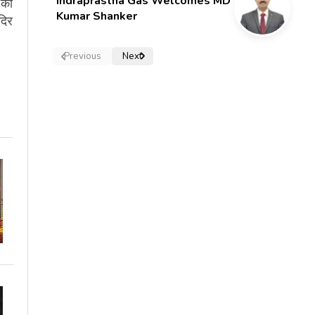
Indraprastha Gas Welcomes MD
 की
Kumar Shanker
दिर
Previous
Next