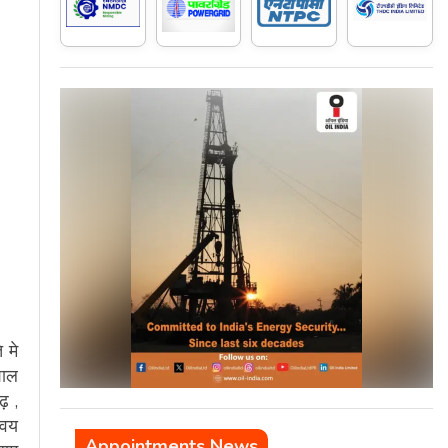
 मे
शाल
़ ,
्वय
Appointments News