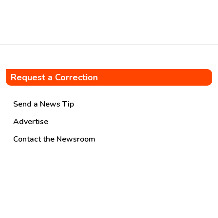
Directorate, the ATB selects
leading academic bodies
equipped to develop scalable
[…]
Request a Correction
Send a News Tip
Advertise
Contact the Newsroom