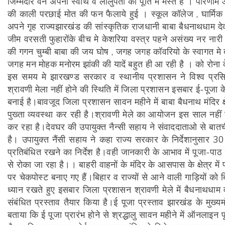
जिम्मेदार वन अपनी स्वार्थ व लोलुपता की पूर्ति मे मस्त है । 
की काली परछाई मोत की फन फैलाये हुई । स्कूल कॉलेज , घार्मिक स
अपने गृह राज्यझारखंड की सांस्कृतिक राजधानी बाबा बैधनाथधाम देवघ
जीम वरसती फुहारोंके बीच मे केशरिया वस्त्र पहने असंख्य नर नारी
की गगन चुम्बी बाबा की जय घोष , जगह जगह कॉवरियो के स्वागत मे बावा 
जगह मन मोहक मनोरम झांकी की यादें बहुत ही आ रही है । को रोना 
इस समय मे झारखण्ड सरकार व स्थानीय प्रशासन ने विश्व प्रस
श्रावणी मेला नहीं होने की स्थिति में जिला प्रशासन इसबार ई-पूजा
बनाई है।बावजूद जिला प्रशासन सावन महीने में बाबा बैधनाथ मंदिर क्
पुख्ता व्यवस्था कर रही है।श्रावणी मेले का आयोजन इस साल नहीं हो
कर रहा है।देवघर की उपायुक्त नैन्सी सहाय ने संवाददाताओ से बात
है। उपायुक्त नैंसी सहाय ने कहा राज्य सरकार के निर्देशानुसार 30 
प्रतिबंधित रखने का निर्देश है।वही जानकारी के आभाव में पूजा-पाठ क
से रोका जा रहा है।। बाहरी वाहनों के मंदिर के आसपास के क्षेत्र में
पर चेकपोस्ट बनाए गए हैं।बिहार व राज्यों से आने वाली गाड़ियों को 
ध्यान रखते हुए इसबार जिला प्रशासन श्रावणी मेले में बैधनाथधाम व 
संबंधित प्रस्ताव तैयार किया है।ई पूजा प्रस्ताव झारखंड के मुख्यम
बताया कि ई पूजा प्रारंभ होने से श्रद्धालु सावन महीने में ऑनलाइन 