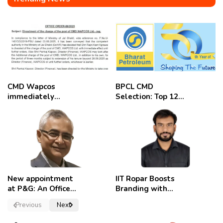
CMD Wapcos
BPCL CMD
immediately
Selection: Top 12
removed,
Candidates
employees
celebrate
New appointment
IIT Ropar Boosts
at P&G: An Officer
Branding with
of a Strong
Nikhil Swami as
Previous
Next
Convictions ,
PRO
named as