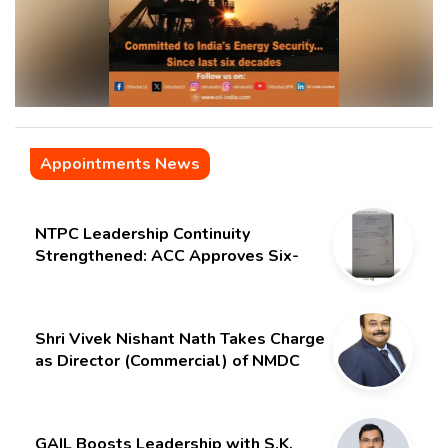
Appointments News
NTPC Leadership Continuity
Strengthened: ACC Approves Six-
Month Extension for CMD Shri
Gurdeep Singh
Shri Vivek Nishant Nath Takes Charge
as Director (Commercial) of NMDC
Limited – Poised for a New Chapter
GAIL Boosts Leadership with S.K.