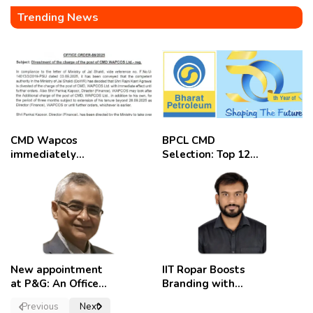
Trending News
CMD Wapcos
BPCL CMD
immediately
Selection: Top 12
removed,
Candidates
employees
celebrate
New appointment
IIT Ropar Boosts
at P&G: An Officer
Branding with
of a Strong
Nikhil Swami as
Previous
Next
Convictions ,
PRO