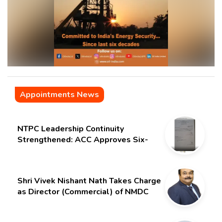
Appointments News
NTPC Leadership Continuity
Strengthened: ACC Approves Six-
Month Extension for CMD Shri
Gurdeep Singh
Shri Vivek Nishant Nath Takes Charge
as Director (Commercial) of NMDC
Limited – Poised for a New Chapter