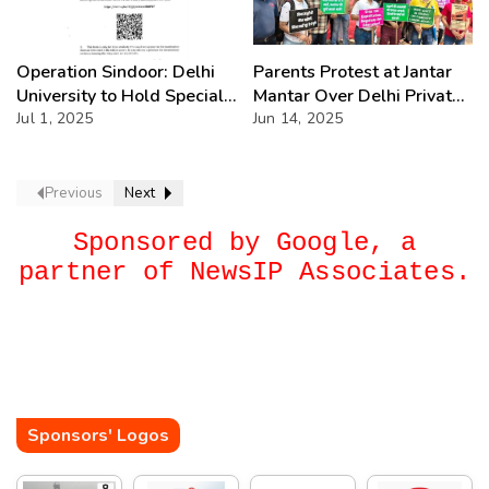
Operation Sindoor: Delhi
Parents Protest at Jantar
University to Hold Special
Mantar Over Delhi Private
Exams for Students Who
Jul 1, 2025
School Fee Hikes
Jun 14, 2025
Missed Papers
Previous
Next
Sponsored by Google, a
partner of NewsIP Associates.
Sponsors' Logos