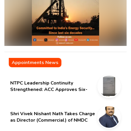
Appointments News
NTPC Leadership Continuity
Strengthened: ACC Approves Six-
Month Extension for CMD Shri
Gurdeep Singh
Shri Vivek Nishant Nath Takes Charge
as Director (Commercial) of NMDC
Limited – Poised for a New Chapter