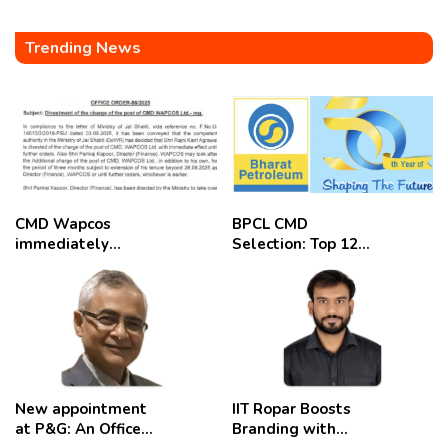
Trending News
CMD Wapcos
BPCL CMD
immediately
Selection: Top 12
removed,
Candidates
employees
celebrate
New appointment
IIT Ropar Boosts
at P&G: An Officer
Branding with