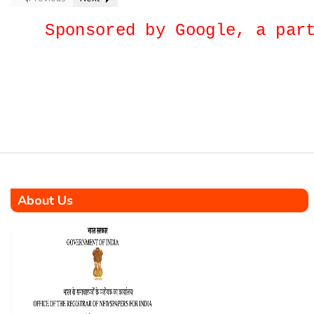
(2026) stands tall as a
powerful testament to
Sponsored by Google, a p
dedication, resilience, and
nation-building. This is not
merely a memoir—it is a
heartfelt chronicle of a true
KaramYogi who rose from
humble […]
About Us