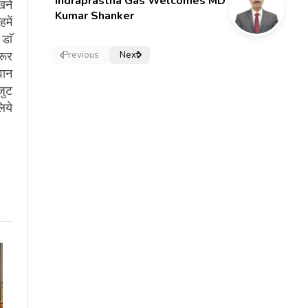
Indraprastha Gas Welcomes MD
खने
Kumar Shanker
में
डाॅ
रूर
Previous
Next
वान
जुट
िये