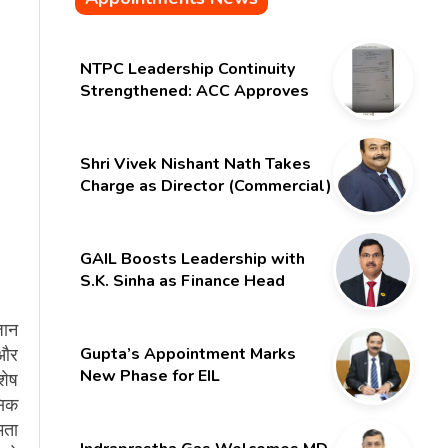
NTPC Leadership Continuity
Strengthened: ACC Approves
Six-Month Extension for CMD
Shri Gurdeep Singh
Shri Vivek Nishant Nath Takes
Charge as Director (Commercial)
of NMDC Limited – Poised for a
New Chapter
GAIL Boosts Leadership with
S.K. Sinha as Finance Head
जान
 और
Gupta’s Appointment Marks
New Phase for EIL
शेष
सिक
मता