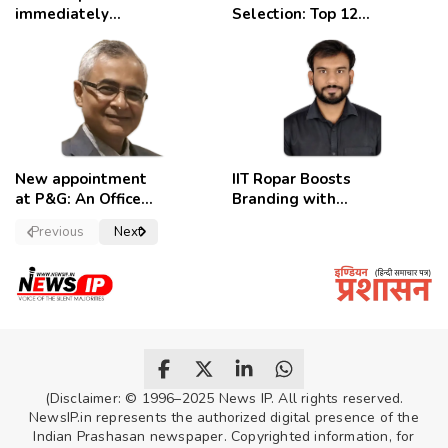
immediately
Selection: Top 12
removed,
Candidates
employees
celebrate
New appointment
IIT Ropar Boosts
at P&G: An Officer
Branding with
of a Strong
Nikhil Swami as
Previous
Next
Convictions ,
PRO
named as
secretary.
(Disclaimer: © 1996–2025 News IP. All rights reserved.
NewsIP.in represents the authorized digital presence of the
Indian Prashasan newspaper. Copyrighted information, for