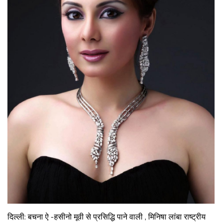
दिल्ली: बचना ऐ -हसीनो मूवी से प्रसिद्धि पाने वाली , मिनिषा लांबा राष्ट्रीय