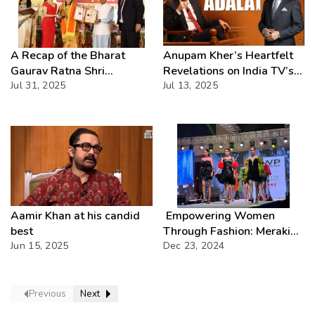
A Recap of the Bharat
Anupam Kher’s Heartfelt
Gaurav Ratna Shri
Revelations on India TV’s
Samman Ceremony
Jul 31, 2025
AAP KI ADALAT
Jul 13, 2025
Aamir Khan at his candid
Empowering Women
best
Through Fashion: Meraki
Jun 15, 2025
2024 Unfolds in New Delhi
Dec 23, 2024
Previous
Next