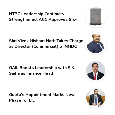
NTPC Leadership Continuity
Strengthened: ACC Approves Six-
Month Extension for CMD Shri
Gurdeep Singh
Shri Vivek Nishant Nath Takes Charge
as Director (Commercial) of NMDC
Limited – Poised for a New Chapter
GAIL Boosts Leadership with S.K.
Sinha as Finance Head
Gupta’s Appointment Marks New
Phase for EIL